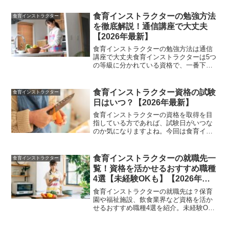
の？」と心配になる方も少なくないはず
です。食育インストラクターの資格を取
食育インストラクターの勉強方法
食育インストラクター
得することで、食に関する...
を徹底解説！通信講座で大丈夫
【2026年最新】
食育インストラクターの勉強方法は通信
講座で大丈夫食育インストラクターは5つ
の等級に分かれている資格で、一番下に
なるプライマリーは通信講座でその為の
カリキュラムを学ぶことができます。こ
の食育インストラクターという資格は日
食育インストラクター資格の試験
食育インストラクター
本食育インストラクター...
日はいつ？【2026年最新】
食育インストラクターの資格を取得を目
指している方であれば、試験日がいつな
のか気になりますよね。今回は食育イン
ストラクター資格の試験日について解説
します。食育インストラクター資格の試
験日はいつ？実は食育インストラクター
食育インストラクターの就職先一
食育インストラクター
の試験日は特定の日程が設...
覧！資格を活かせるおすすめ職種
4選【未経験OKも】【2026年最
新】
食育インストラクターの就職先は？保育
園や福祉施設、飲食業界など資格を活か
せるおすすめ職種4選を紹介。未経験OK
の仕事も掲載。