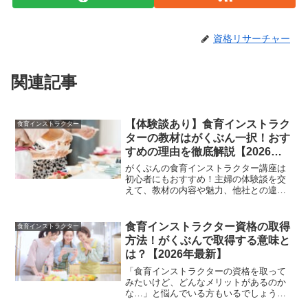
資格リサーチャー
関連記事
【体験談あり】食育インストラク
食育インストラクター
ターの教材はがくぶん一択！おす
すめの理由を徹底解説【2026年
最新】
がくぶんの食育インストラクター講座は
初心者にもおすすめ！主婦の体験談を交
えて、教材の内容や魅力、他社との違い
をわかりやすく解説します。
食育インストラクター資格の取得
食育インストラクター
方法！がくぶんで取得する意味と
は？【2026年最新】
「食育インストラクターの資格を取って
みたいけど、どんなメリットがあるのか
な…」と悩んでいる方もいるでしょう。
また、「通信講座で本当に資格が取れる