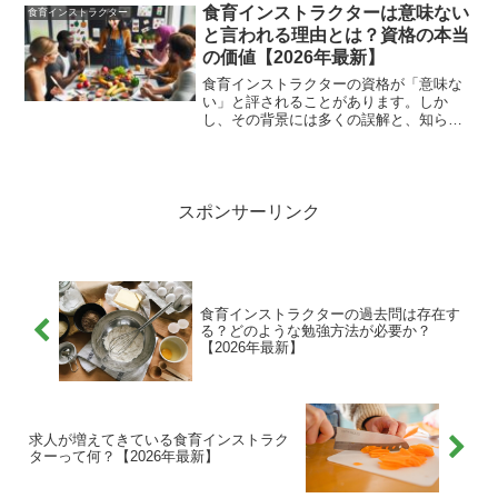
食育インストラクターは意味ない
食育インストラクター
と言われる理由とは？資格の本当
の価値【2026年最新】
食育インストラクターの資格が「意味な
い」と評されることがあります。しか
し、その背景には多くの誤解と、知られ
ざる価値が隠されているのです。食に関
する知識が豊富であることは、今の時
代、非常に重要です。それを伝えるプロ
フェッショナルとしての役割は...
スポンサーリンク
食育インストラクターの過去問は存在す
る？どのような勉強方法が必要か？
【2026年最新】
求人が増えてきている食育インストラク
ターって何？【2026年最新】