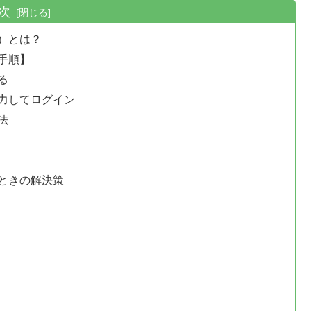
次
）とは？
手順】
る
力してログイン
法
ときの解決策