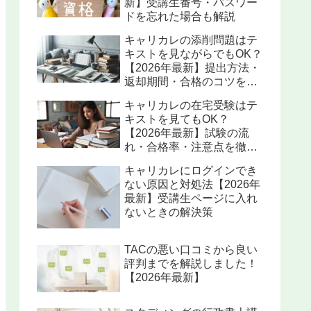
新】受講生番号・パスワー
ドを忘れた場合も解説
キャリカレの添削問題はテ
キストを見ながらでもOK？
【2026年最新】提出方法・
返却期間・合格のコツを解
説
キャリカレの在宅受験はテ
キストを見てもOK？
【2026年最新】試験の流
れ・合格率・注意点を徹底
解説
キャリカレにログインでき
ない原因と対処法【2026年
最新】受講生ページに入れ
ないときの解決策
TACの悪い口コミから良い
評判までを解説しました！
【2026年最新】