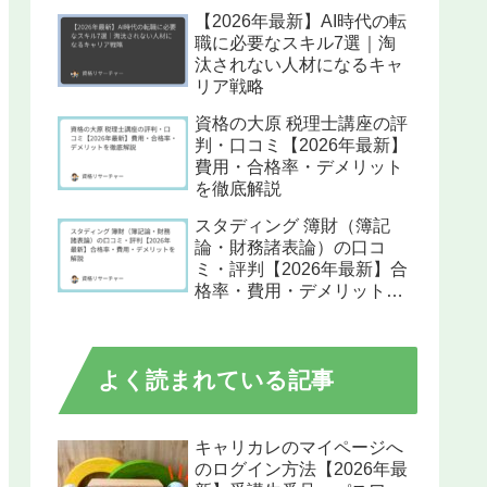
【2026年最新】AI時代の転
職に必要なスキル7選｜淘
汰されない人材になるキャ
リア戦略
資格の大原 税理士講座の評
判・口コミ【2026年最新】
費用・合格率・デメリット
を徹底解説
スタディング 簿財（簿記
論・財務諸表論）の口コ
ミ・評判【2026年最新】合
格率・費用・デメリットを
解説
よく読まれている記事
キャリカレのマイページへ
のログイン方法【2026年最