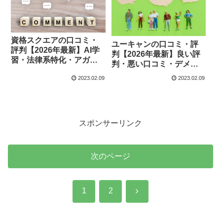
資格スクエアの口コミ・
ユーキャンの口コミ・評
評判【2026年最新】AI学
判【2026年最新】良い評
習・法律系特化・アガル
判・悪い口コミ・デメリ
ート・LECとの比較を解
ット・向いている人を徹
2023.02.09
2023.02.09
説
底解説
スポンサーリンク
次のページ
次
1
2
へ