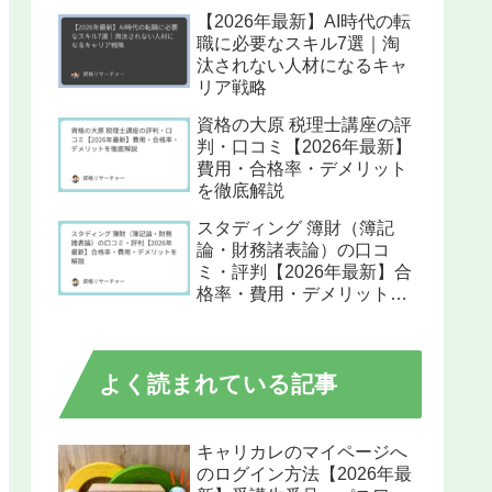
【2026年最新】AI時代の転
職に必要なスキル7選｜淘
汰されない人材になるキャ
リア戦略
資格の大原 税理士講座の評
判・口コミ【2026年最新】
費用・合格率・デメリット
を徹底解説
スタディング 簿財（簿記
論・財務諸表論）の口コ
ミ・評判【2026年最新】合
格率・費用・デメリットを
解説
よく読まれている記事
キャリカレのマイページへ
のログイン方法【2026年最