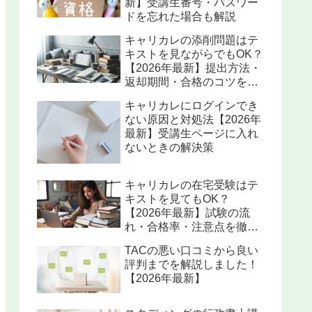
新】受講生番号・パスワー
ドを忘れた場合も解説
キャリカレの添削問題はテ
キストを見ながらでもOK？
【2026年最新】提出方法・
返却期間・合格のコツを解
説
キャリカレにログインでき
ない原因と対処法【2026年
最新】受講生ページに入れ
ないときの解決策
キャリカレの在宅受験はテ
キストを見てもOK？
【2026年最新】試験の流
れ・合格率・注意点を徹底
解説
TACの悪い口コミから良い
評判までを解説しました！
【2026年最新】