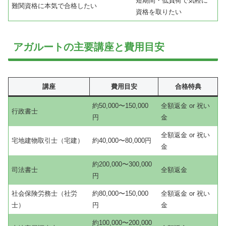
短期間・低負荷で気軽に
難関資格に本気で合格したい
資格を取りたい
アガルートの主要講座と費用目安
講座
費用目安
合格特典
約50,000〜150,000
全額返金 or 祝い
行政書士
円
金
全額返金 or 祝い
宅地建物取引士（宅建）
約40,000〜80,000円
金
約200,000〜300,000
司法書士
全額返金
円
社会保険労務士（社労
約80,000〜150,000
全額返金 or 祝い
士）
円
金
約100,000〜200,000