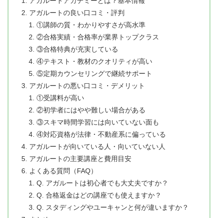
アガルートアカデミーとは？基本情報
アガルートの良い口コミ・評判
①講師の質・わかりやすさが高水準
②合格実績・合格率が業界トップクラス
③合格特典が充実している
④テキスト・教材のクオリティが高い
⑤定期カウンセリングで継続サポート
アガルートの悪い口コミ・デメリット
①受講料が高い
②初学者にはやや難しい場合がある
③スキマ時間学習には向いていない面も
④対応資格が法律・不動産系に偏っている
アガルートが向いている人・向いていない人
アガルートの主要講座と費用目安
よくある質問（FAQ）
Q. アガルートは初心者でも大丈夫ですか？
Q. 合格返金はどの講座でも使えますか？
Q. スタディングやユーキャンと何が違いますか？