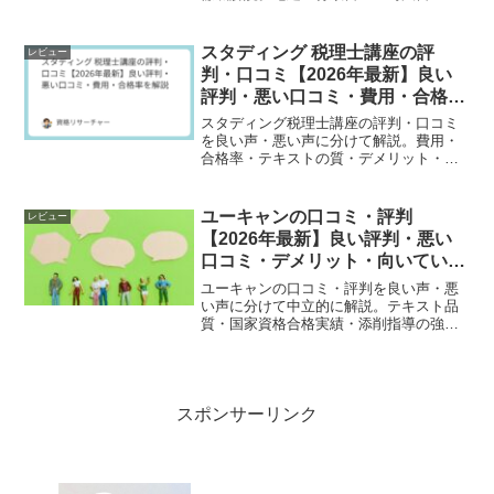
ど法律系資格に強い老舗スクールの実力
を2026年最新情報でまとめました。
スタディング 税理士講座の評
レビュー
判・口コミ【2026年最新】良い
評判・悪い口コミ・費用・合格率
を解説
スタディング税理士講座の評判・口コミ
を良い声・悪い声に分けて解説。費用・
合格率・テキストの質・デメリット・お
すすめな人まで2026年最新情報をまとめ
ました。
ユーキャンの口コミ・評判
レビュー
【2026年最新】良い評判・悪い
口コミ・デメリット・向いている
人を徹底解説
ユーキャンの口コミ・評判を良い声・悪
い声に分けて中立的に解説。テキスト品
質・国家資格合格実績・添削指導の強み
とデメリット・他社4社との比較・向いて
いる人まで徹底解説します。
スポンサーリンク