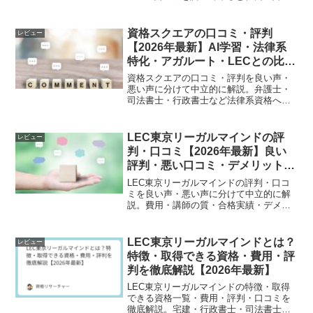
ミから悪い評判までさまざまなものがあ
りました。そんな中、ここではあくまで
も中立的な立場からTACに対しての口コ
資格スクエアの口コミ・評判
レビュー
ミを伝えていけたらと...
【2026年最新】AI学習・法律系
特化・アガルート・LECとの比較
を解説
資格スクエアの口コミ・評判を良い声・
悪い声に分けて中立的に解説。弁護士・
司法書士・行政書士など法律系資格への
特化・AI学習・費用・デメリット・アガ
ルート・LECとの比較・おすすめな人ま
で解説します。
LEC東京リーガルマインドの評
レビュー
判・口コミ【2026年最新】良い
評判・悪い口コミ・デメリットを
解説
LEC東京リーガルマインドの評判・口コ
ミを良い声・悪い声に分けて中立的に解
説。費用・講師の質・合格実績・デメリ
ット・おすすめな人まで2026年最新情報
でまとめました。
LEC東京リーガルマインドとは？
レビュー
特徴・取得できる資格・費用・評
判を徹底解説【2026年最新】
LEC東京リーガルマインドの特徴・取得
できる資格一覧・費用・評判・口コミを
徹底解説。宅建・行政書士・司法書士な