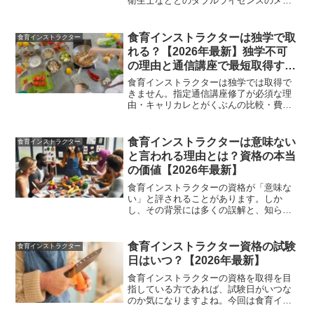
衛生士などとのダブルライセンスのメリ
ット・取得方法・費用・活用シーンを徹
底解説します。
食育インストラクターは独学で取
食育インストラクター
れる？【2026年最新】独学不可
の理由と通信講座で最短取得する
方法を解説
食育インストラクターは独学では取得で
きません。指定通信講座修了が必須な理
由・キャリカレとがくぶんの比較・費用
を抑える3つのコツ・効率的な学習スケジ
ュールを解説します。
食育インストラクターは意味ない
食育インストラクター
と言われる理由とは？資格の本当
の価値【2026年最新】
食育インストラクターの資格が「意味な
い」と評されることがあります。しか
し、その背景には多くの誤解と、知られ
ざる価値が隠されているのです。食に関
する知識が豊富であることは、今の時
代、非常に重要です。それを伝えるプロ
食育インストラクター資格の試験
食育インストラクター
フェッショナルとしての役割は...
日はいつ？【2026年最新】
食育インストラクターの資格を取得を目
指している方であれば、試験日がいつな
のか気になりますよね。今回は食育イン
ストラクター資格の試験日について解説