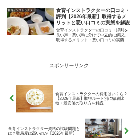
します。食育インストラクター資格の試
験日はいつ？実は食育インストラクター
食育インストラクターの口コミ・
食育インストラクター
の試験日は特定の日程が設...
評判【2026年最新】取得するメ
リットと悪い口コミの実態を解説
食育インストラクターの口コミ・評判を
良い声・悪い声に分けて中立的に解説。
取得するメリット・悪い口コミの実態・
キャリカレとがくぶんの比較・目的別お
すすめ講座の選び方を紹介します。
スポンサーリンク
食育インストラクターの費用はいくら？
【2026年最新】取得ルート別に徹底比
較・最安値の取り方を解説
食育インストラクター資格の試験問題と
は？難易度は高いのか【2026年最新】