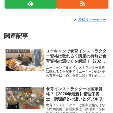
資格リサーチャー
関連記事
ユーキャンで食育インストラクタ
食育インストラクター
ー資格は取れる？講座の有無と食
育資格の選び方を解説！【2026
年最新】
ユーキャンで食育インストラクター資格
は取れる？本記事ではユーキャンの講座
の有無をはじめ、食育に関する他の人気
資格や選び方も詳しく解説。自分に合っ
た学び方を見つけたい方必見です！
食育インストラクターは国家資
食育インストラクター
格？【2026年最新】管理栄養
士・調理師との違いとダブル取得
のメリットを解説
食育インストラクターは国家資格ではな
く民間資格。管理栄養士・調理師・歯科