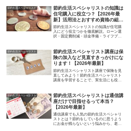
が、家計簿のつけ方は指導してくれるの
でしょうか？今回は節約生活スペシャリ
節約生活スペシャリストの知識は
節約生活スペシャリスト
ストが家計簿のつけ方を教え...
住宅購入に役立つ？【2026年最
新】活用法とおすすめ資格の組み
合わせを解説
節約生活スペシャリストの知識が住宅購
入にどう役立つかを徹底解説。ローン選
択・固定費削減・頭金準備・ライフプラ
ンニングへの活用法とFP・宅建との組み
合わせ方を紹介します。
節約生活スペシャリスト講座は保
節約生活スペシャリスト
険の加入など見直すきっかけにな
ります！【2026年最新】
節約生活スペシャリスト講座で保険を見
直してみよう！節約生活スペシャリスト
講座を学習することで、実生活にも役立
つ情報が満載です。特に保険の加入の仕
方など、自分で必要な保障は何か、具体
的なことがはっきりと見えてくるので、
節約生活スペシャリストは通信講
節約生活スペシャリスト
家族の保険について見直す...
座だけで目指せるって本当？
【2026年最新】
通信講座でも人気の節約生活スペシャリ
ストとは？節約をしているのに思うよう
にお金が残らないという悩みから、老後
の資金を始めたこれからのお金のことな