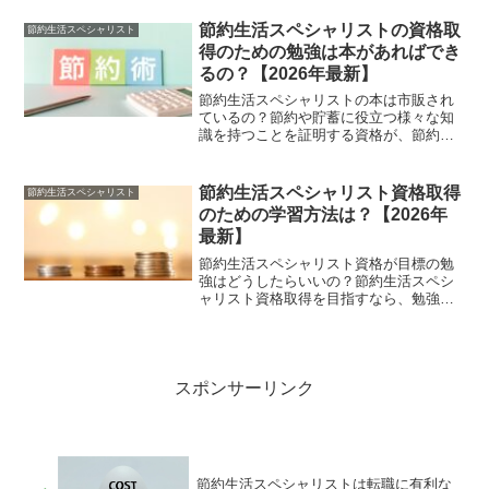
ど、身近なお金の悩みを解決できる資格
の一つが節約生活スペシャリストです。
節約生活スペシャリストの資格取
節約生活スペシャリスト
物価や税金・社会保険料の...
得のための勉強は本があればでき
るの？【2026年最新】
節約生活スペシャリストの本は市販され
ているの？節約や貯蓄に役立つ様々な知
識を持つことを証明する資格が、節約生
活スペシャリストです。実生活で活用で
きる知識を身につけることができるだけ
でなく、仕事や副業など様々な場面でも
節約生活スペシャリスト資格取得
節約生活スペシャリスト
使える資格としても注目を...
のための学習方法は？【2026年
最新】
節約生活スペシャリスト資格が目標の勉
強はどうしたらいいの？節約生活スペシ
ャリスト資格取得を目指すなら、勉強方
法は通信講座での学習です。通信講座で
はお金や節約の知識を、効率よく学べる
ように学習カリキュラムが用意されてい
ます。お金のことを基本か...
スポンサーリンク
節約生活スペシャリストは転職に有利な