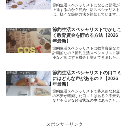
節約生活スペシャリストになると節電が
上達するのか？節約生活スペシャリスト
は、様々な節約方法を熟知しています。
その節約方法の中には、もちろん節電の
方法もあります。一例をあげますと、乾
燥機に乾いたタオルを入れる事です。タ
節約生活スペシャリストでかしこ
節約生活スペシャリスト
オルが濡れた洗濯物の水分...
く教育資金を貯める方法【2026
年最新】
節約生活スペシャリストは教育資金など
計画的なの？節約生活スペシャリスト講
座など耳にする機会も増えてきました。
日常生活の中で節約を意識して生活する
ことも増えていますし、こうした節約生
活スペシャリスト講座など人気がありま
節約生活スペシャリストの口コミ
節約生活スペシャリスト
す。節約のベースを学ぶこ...
にはどんな声があるの？【2026
年最新】
節約生活スペシャリストで将来的なお金
の不安が軽減した口コミはある？不景気
など不安定な経済状況の中にあることか
ら、今だけではなく将来的なお金の心配
をする人は少なくありません。通信講座
で節約生活スペシャリストを学んだ人た
ちの口コミには、将来的な...
スポンサーリンク