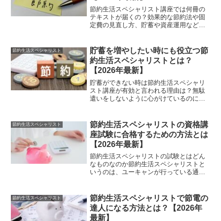
節約生活スペシャリスト講座では何冊の
テキストが届くの？効果的な節約法や固
定費の見直し方、貯蓄や資産運用など、
お金に関する幅広い知識を学べることで
人気の講座が、節約生活スペシャリスト
講座です。節約生活スペシャリスト講座
貯蓄を増やしたい時にも役立つ節
節約生活スペシャリスト
は、通信講座となっており...
約生活スペシャリストとは？
【2026年最新】
貯蓄ができない時は節約生活スペシャリ
スト講座が有効と言われる理由は？無駄
遣いをしないように心がけているのに、
なかなか貯蓄ができないと悩む人もいる
でしょう。そんな状況を改善したい時に
役立つ講座が、節約生活スペシャリスト
節約生活スペシャリストの資格講
節約生活スペシャリスト
講座です。節約生活スペシ...
座試験に合格するための方法とは
【2026年最新】
節約生活スペシャリストの試験とはどん
なものなのか節約生活スペシャリストと
いうのは、ユーキャンが行っている通信
講座を修了し、認定試験に合格すること
で取得できる資格のことです。人生は、
お金がすべてというわけではありません
節約生活スペシャリストで節電の
節約生活スペシャリスト
が、やはり人生においてお...
達人になる方法とは？【2026年
最新】