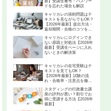
新】受講生番号・パスワー
ドを忘れた場合も解説
キャリカレの添削問題はテ
キストを見ながらでもOK？
【2026年最新】提出方法・
返却期間・合格のコツを解
説
キャリカレにログインでき
ない原因と対処法【2026年
最新】受講生ページに入れ
ないときの解決策
キャリカレの在宅受験はテ
キストを見てもOK？
【2026年最新】試験の流
れ・合格率・注意点を徹底
解説
スタディングの行政書士講
座の評判が悪い？割引でお
得に受講する方法【2026年
最新】