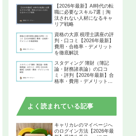
【2026年最新】AI時代の転
職に必要なスキル7選｜淘
汰されない人材になるキャ
リア戦略
資格の大原 税理士講座の評
判・口コミ【2026年最新】
費用・合格率・デメリット
を徹底解説
スタディング 簿財（簿記
論・財務諸表論）の口コ
ミ・評判【2026年最新】合
格率・費用・デメリットを
解説
よく読まれている記事
キャリカレのマイページへ
のログイン方法【2026年最