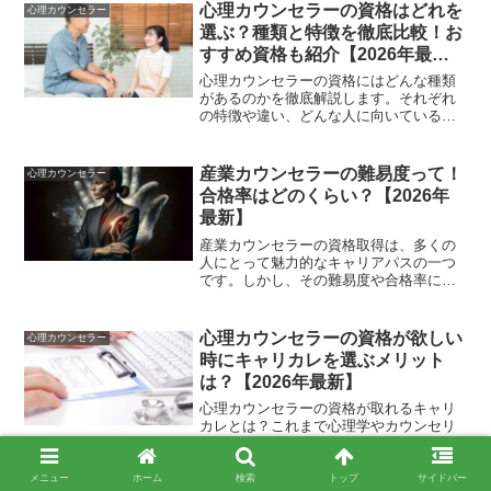
で、これだけは数ある資格の中でも別格
心理カウンセラーの資格はどれを
心理カウンセラー
です。国家資格には名称独占...
選ぶ？種類と特徴を徹底比較！お
すすめ資格も紹介【2026年最
新】
心理カウンセラーの資格にはどんな種類
があるのかを徹底解説します。それぞれ
の特徴や違い、どんな人に向いているの
かも詳しく紹介。おすすめの資格もまと
めているので、自分にぴったりの資格が
見つかります。
産業カウンセラーの難易度って！
心理カウンセラー
合格率はどのくらい？【2026年
最新】
産業カウンセラーの資格取得は、多くの
人にとって魅力的なキャリアパスの一つ
です。しかし、その難易度や合格率につ
いて知ることは重要です。日本国内での
産業カウンセラーの試験は、一般的に難
易度が高く、合格率も低いと言われてい
心理カウンセラーの資格が欲しい
心理カウンセラー
ます。そのため、準備や勉...
時にキャリカレを選ぶメリット
は？【2026年最新】
心理カウンセラーの資格が取れるキャリ
カレとは？これまで心理学やカウンセリ
ングなどの勉強をしたことがないという
人でも、僅か2ヶ月でメンタル心理カウン
セラーの資格取得を目指せる通信教育講
メニュー
ホーム
検索
トップ
サイドバー