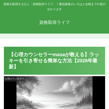
資格を取得するなら「資格取得ライフ」！通信講座のいろはと合格までの道が
分かります
資格取得ライフ
【心理カウンセラーmasaが教える】ラッ
キーを引き寄せる簡単な方法【2026年最
新】
心理カウンセラー