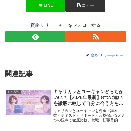
LINE
コピー
資格リサーチャーをフォローする
資格リサーチャー
関連記事
キャリカレとユーキャンどっちが
キャリカレ
いい？【2026年最新】8つの違い
を徹底比較して自分に合う方を選
ぼう
キャリカレとユーキャンを料金・講座
数・テキスト・サポート・合格保証など8
つの観点で徹底比較。就職・転職目的な
らユーキャン、コスパ重視・副業目的な
らキャリカレが向いている理由を解説し