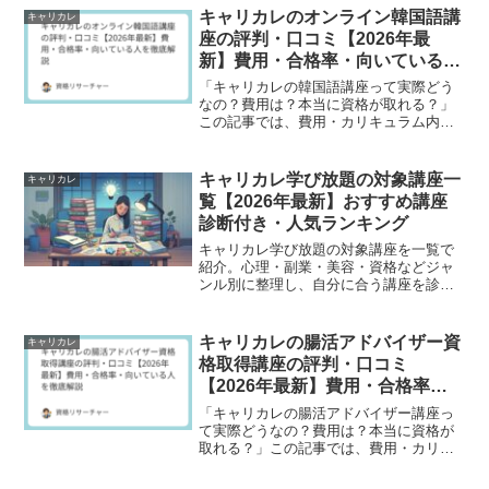
ます。
キャリカレのオンライン韓国語講
キャリカレ
座の評判・口コミ【2026年最
新】費用・合格率・向いている人
を徹底解説
「キャリカレの韓国語講座って実際どう
なの？費用は？本当に資格が取れる？」
この記事では、費用・カリキュラム内
容・受講者の口コミ・向いている人を徹
底解説します。受講を検討している方が
知りたい情報をすべてまとめました。✅
キャリカレ学び放題の対象講座一
キャリカレ
キャリカレの韓国語講座の...
覧【2026年最新】おすすめ講座
診断付き・人気ランキング
キャリカレ学び放題の対象講座を一覧で
紹介。心理・副業・美容・資格などジャ
ンル別に整理し、自分に合う講座を診断
できるようにしました。申し込み前の注
意点も解説します。
キャリカレの腸活アドバイザー資
キャリカレ
格取得講座の評判・口コミ
【2026年最新】費用・合格率・
向いている人を徹底解説
「キャリカレの腸活アドバイザー講座っ
て実際どうなの？費用は？本当に資格が
取れる？」この記事では、費用・カリキ
ュラム内容・受講者の口コミ・向いてい
る人を徹底解説します。✅ キャリカレの