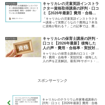
腸活アドバイザー講座の費用・基本情報
キャリカレの児童英語インストラ
キャリカレ
✅ 実際に受講した人の...
クター資格取得講座の評判・口コ
ミ【2026年最新】費用・合格
率・向いている人を徹底解説
「キャリカレの児童英語インストラクタ
ー講座って実際どうなの？費用は？本当
に資格が取れる？」この記事では、費
用・カリキュラム内容・受講者の口コ
ミ・向いている人を徹底解説します。✅
キャリカレの児童英語インストラクター
キャリカレの保育士講座の評判・
キャリカレ
講座の費用・基本情報✅ 実...
口コミ【2026年最新】後悔した
人の声・費用・合格率・実技対策
を正直解説
キャリカレの保育士講座の口コミ・評
判・費用・合格率・実技対策・後悔した
人の声を正直解説。最長3年サポート・不
合格全額返金・実技動画の3つの強みと他
社との比較も紹介します。
スポンサーリンク
キャリカレのテラリウム作家養成講座の
評判・口コミ【2026年最新】費用・合格