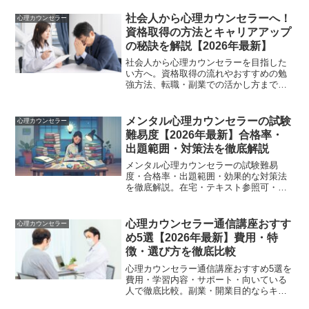
社会人から心理カウンセラーへ！
心理カウンセラー
資格取得の方法とキャリアアップ
の秘訣を解説【2026年最新】
社会人から心理カウンセラーを目指した
い方へ。資格取得の流れやおすすめの勉
強方法、転職・副業での活かし方まで詳
しく解説します。未経験からキャリアを
築くポイントをチェックしましょう。
メンタル心理カウンセラーの試験
心理カウンセラー
難易度【2026年最新】合格率・
出題範囲・対策法を徹底解説
メンタル心理カウンセラーの試験難易
度・合格率・出題範囲・効果的な対策法
を徹底解説。在宅・テキスト参照可・時
間無制限の試験で合格するための具体的
な勉強法と失敗パターンを紹介。
心理カウンセラー通信講座おすす
心理カウンセラー
め5選【2026年最新】費用・特
徴・選び方を徹底比較
心理カウンセラー通信講座おすすめ5選を
費用・学習内容・サポート・向いている
人で徹底比較。副業・開業目的ならキャ
リカレ、ビジネス活用ならユーキャンが