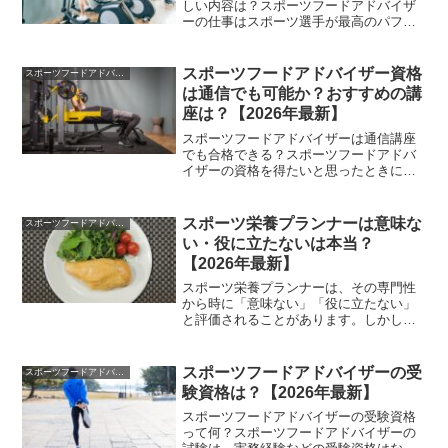
しい内容は？スポーツフードアドバイザ
ーの仕事はスポーツ選手が最高のパフォ
ーマンスを披露できるようサポートする
役割があり、食材に含まれる栄養素の特
徴や効果を分析し食事の方法などをアド
スポーツフードアドバイザー資格
スポーツフードアドバイザー
バイスします。人間は生き...
は通信でも可能か？おすすめの講
座は？【2026年最新】
スポーツフードアドバイザーは通信講座
でも合格できる？スポーツフードアドバ
イザーの資格を得たいと思ったときに
は、どのような手段で勉強を始めるか？
で迷う可能性があります。代表的な方法
の1つには通信講座がありますけど、こう
スポーツ栄養プランナーは意味な
スポーツフードアドバイザー
いった手段で合格は現実的...
い・役に立たないは本当？
【2026年最新】
スポーツ栄養プランナーは、その専門性
から時に「意味ない」「役に立たない」
と評価されることがあります。しかし、
実際には選手のパフォーマンス向上や健
康維持において重要な役割を担っていま
す。スポーツ栄養プランナーは、個々の
スポーツフードアドバイザーの受
スポーツフードアドバイザー
選手に合わせた栄養計画を...
験資格は？【2026年最新】
スポーツフードアドバイザーの受験資格
って何？スポーツフードアドバイザーの