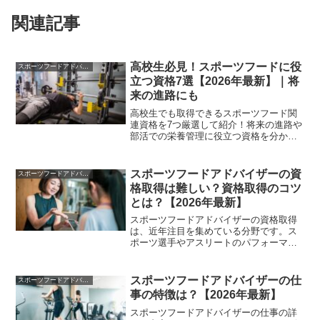
関連記事
高校生必見！スポーツフードに役
スポーツフードアドバイザー
立つ資格7選【2026年最新】｜将
来の進路にも
高校生でも取得できるスポーツフード関
連資格を7つ厳選して紹介！将来の進路や
部活での栄養管理に役立つ資格を分かり
やすく解説します。
スポーツフードアドバイザーの資
スポーツフードアドバイザー
格取得は難しい？資格取得のコツ
とは？【2026年最新】
スポーツフードアドバイザーの資格取得
は、近年注目を集めている分野です。ス
ポーツ選手やアスリートのパフォーマン
ス向上には、適切な栄養摂取が欠かせま
せん。そのため、専門的な知識を持つス
ポーツフードアドバイザーの存在が重要
スポーツフードアドバイザーの仕
スポーツフードアドバイザー
となっています。この記事...
事の特徴は？【2026年最新】
スポーツフードアドバイザーの仕事の詳