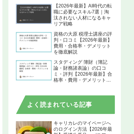
【2026年最新】AI時代の転
職に必要なスキル7選｜淘
汰されない人材になるキャ
リア戦略
資格の大原 税理士講座の評
判・口コミ【2026年最新】
費用・合格率・デメリット
を徹底解説
スタディング 簿財（簿記
論・財務諸表論）の口コ
ミ・評判【2026年最新】合
格率・費用・デメリットを
解説
よく読まれている記事
キャリカレのマイページへ
のログイン方法【2026年最