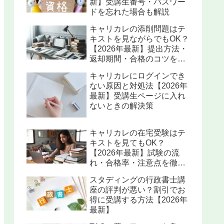
新】受講生番号・パスワー
ドを忘れた場合も解説
キャリカレの添削問題はテ
キストを見ながらでもOK？
【2026年最新】提出方法・
返却期間・合格のコツを解
説
キャリカレにログインでき
ない原因と対処法【2026年
最新】受講生ページに入れ
ないときの解決策
キャリカレの在宅受験はテ
キストを見てもOK？
【2026年最新】試験の流
れ・合格率・注意点を徹底
解説
スタディングの行政書士講
座の評判が悪い？割引でお
得に受講する方法【2026年
最新】