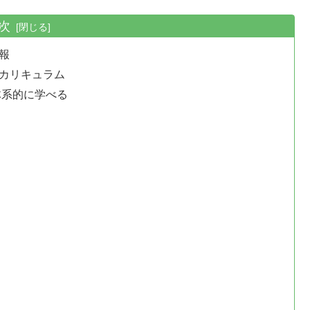
次
報
・カリキュラム
体系的に学べる