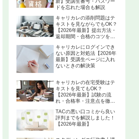
新】受講生番号・パスワー
ドを忘れた場合も解説
キャリカレの添削問題はテ
キストを見ながらでもOK？
【2026年最新】提出方法・
返却期間・合格のコツを解
説
キャリカレにログインでき
ない原因と対処法【2026年
最新】受講生ページに入れ
ないときの解決策
キャリカレの在宅受験はテ
キストを見てもOK？
【2026年最新】試験の流
れ・合格率・注意点を徹底
解説
TACの悪い口コミから良い
評判までを解説しました！
【2026年最新】