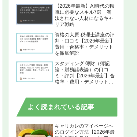
【2026年最新】AI時代の転
職に必要なスキル7選｜淘
汰されない人材になるキャ
リア戦略
資格の大原 税理士講座の評
判・口コミ【2026年最新】
費用・合格率・デメリット
を徹底解説
スタディング 簿財（簿記
論・財務諸表論）の口コ
ミ・評判【2026年最新】合
格率・費用・デメリットを
解説
よく読まれている記事
キャリカレのマイページへ
のログイン方法【2026年最