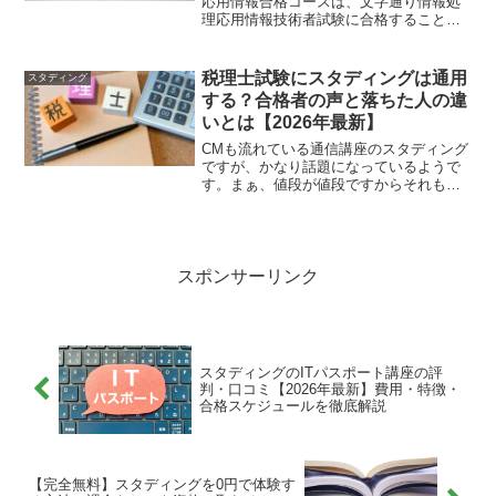
応用情報合格コースは、文字通り情報処
理応用情報技術者試験に合格することを
目的としたコースです。動画による講座
と実際の試験さながらの問題の出題がメ
インとなっており、近年の出題内容から
税理士試験にスタディングは通用
スタディング
厳選された内容の講座を受...
する？合格者の声と落ちた人の違
いとは【2026年最新】
CMも流れている通信講座のスタディング
ですが、かなり話題になっているようで
す。まぁ、値段が値段ですからそれも分
かります。今までの通信講座というと
「そこそこの値段」で「そこそこの内
容」というのが共通認識のようになって
いますが、スタディングはち...
スポンサーリンク
スタディングのITパスポート講座の評
判・口コミ【2026年最新】費用・特徴・
合格スケジュールを徹底解説
【完全無料】スタディングを0円で体験す