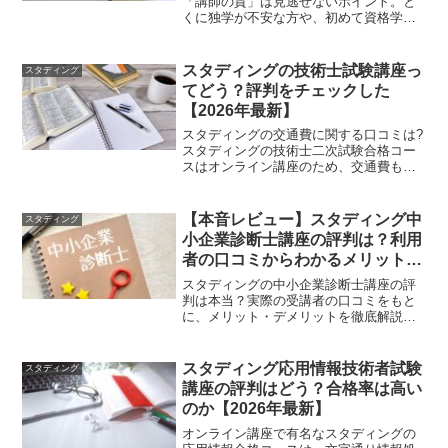
「講師の質」は見逃せないポイント。と
くに独学が不安な方や、初めて資格学習
に挑戦する方にとっては、わかりやすく
指導してくれる講師がいるかどうかは合
格に直結しますよね。今回は、人気通信
スタディングの技術士試験講座っ
スタディング
講座「スタディング」の講師...
てどう？評判をチェックした
【2026年最新】
スタディングの交通費に関する口コミは?
スタディングの技術士二次試験合格コー
スはオンライン講座のため、交通費もか
からず時間も削減することが可能であり
評判もいいです。時間が削減出来る分自
主学習や講座の時間に充てることが出来
【本音レビュー】スタディング中
スタディング
ます。またオンライン講...
小企業診断士講座の評判は？利用
者の口コミからわかるメリット・
デメリットとは【2026年最新】
スタディングの中小企業診断士講座の評
判は本当？実際の受講者の口コミをもと
に、メリット・デメリットを徹底解説。
コスパや学習効果、他社との違いもわか
ります。
スタディング応用情報技術者試験
スタディング
講座の評判はどう？合格率は高い
のか【2026年最新】
オンライン講座で有名なスタディングの