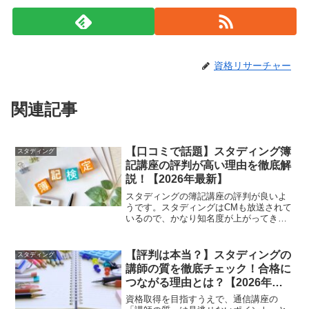
資格リサーチャー
関連記事
【口コミで話題】スタディング簿
スタディング
記講座の評判が高い理由を徹底解
説！【2026年最新】
スタディングの簿記講座の評判が良いよ
うです。スタディングはCMも放送されて
いるので、かなり知名度が上がってきて
いますが、それでもやはり「スタディン
グって何？」という人がほとんどです。
スタディングはいわゆる通信講座の一つ
【評判は本当？】スタディングの
スタディング
ですが、スマホでも勉強...
講師の質を徹底チェック！合格に
つながる理由とは？【2026年最
新】
資格取得を目指すうえで、通信講座の