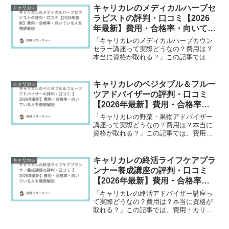
を学びたい方必見です。
キャリカレのメディカルハーブセ
キャリカレ
ラピストの評判・口コミ【2026
年最新】費用・合格率・向いてい
る人を徹底解説
「キャリカレのメディカルハーブカウン
セラー講座って実際どうなの？費用は？
本当に資格が取れる？」この記事では、
費用・カリキュラム内容・受講者の口コ
ミ・向いている人を徹底解説します。✅
キャリカレのメディカルハーブカウンセ
キャリカレのベジタブル＆フルー
キャリカレ
ラー講座の費用・基本情...
ツアドバイザーの評判・口コミ
【2026年最新】費用・合格率・
向いている人を徹底解説
「キャリカレの野菜・果物アドバイザー
講座って実際どうなの？費用は？本当に
資格が取れる？」この記事では、費用・
カリキュラム内容・受講者の口コミ・向
いている人を徹底解説します。✅ キャリ
カレの野菜・果物アドバイザー講座の費
キャリカレの終活ライフケアプラ
キャリカレ
用・基本情報✅ 実際に...
ンナー養成講座の評判・口コミ
【2026年最新】費用・合格率・
向いている人を徹底解説
「キャリカレの終活アドバイザー講座っ
て実際どうなの？費用は？本当に資格が
取れる？」この記事では、費用・カリキ
ュラム内容・受講者の口コミ・向いてい
る人を徹底解説します。✅ キャリカレの