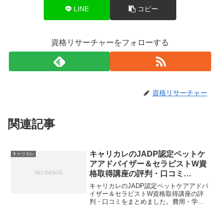
LINE
コピー
資格リサーチャーをフォローする
資格リサーチャー
関連記事
キャリカレのJADP認定ペットケ
キャリカレ
アアドバイザー＆セラピストW資
格取得講座の評判・口コミ
【2026年最新】費用・合格率・
キャリカレのJADP認定ペットケアアドバ
向いている人を徹底解説
イザー＆セラピストW資格取得講座の評
判・口コミをまとめました。費用・学習
期間・合格率・向いている人を徹底解
説。ペットの健康管理とセラピーの両方