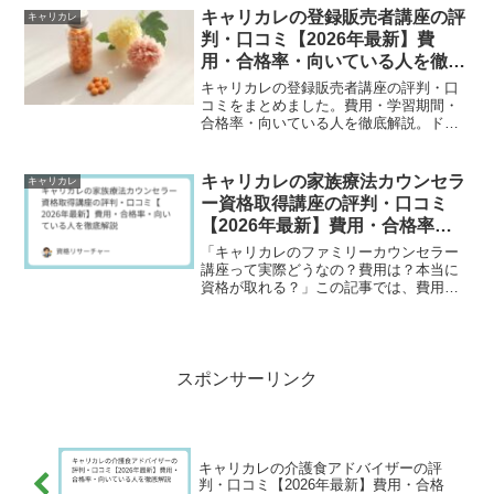
終活アドバイザー講座の費用・基本情報
キャリカレの登録販売者講座の評
キャリカレ
✅ 実際に受講した人の...
判・口コミ【2026年最新】費
用・合格率・向いている人を徹底
解説
キャリカレの登録販売者講座の評判・口
コミをまとめました。費用・学習期間・
合格率・向いている人を徹底解説。ドラ
ッグストアや薬局でのキャリアアップを
目指す方必見の国家資格です。
キャリカレの家族療法カウンセラ
キャリカレ
ー資格取得講座の評判・口コミ
【2026年最新】費用・合格率・
向いている人を徹底解説
「キャリカレのファミリーカウンセラー
講座って実際どうなの？費用は？本当に
資格が取れる？」この記事では、費用・
カリキュラム内容・受講者の口コミ・向
いている人を徹底解説します。✅ キャリ
カレのファミリーカウンセラー講座の費
用・基本情報✅ 実際に...
スポンサーリンク
キャリカレの介護食アドバイザーの評
判・口コミ【2026年最新】費用・合格