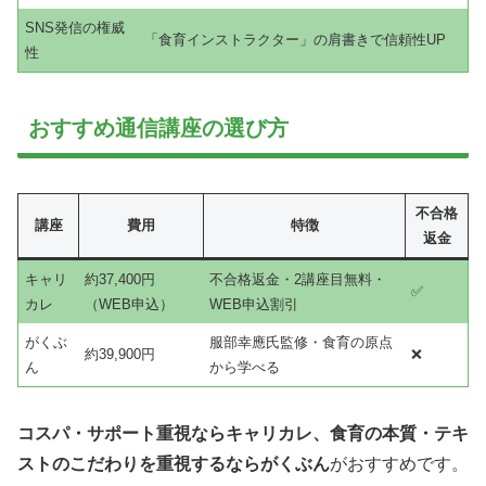
SNS発信の権威
「食育インストラクター」の肩書きで信頼性UP
性
おすすめ通信講座の選び方
不合格
講座
費用
特徴
返金
キャリ
約37,400円
不合格返金・2講座目無料・
✅
カレ
（WEB申込）
WEB申込割引
がくぶ
服部幸應氏監修・食育の原点
約39,900円
❌
ん
から学べる
コスパ・サポート重視ならキャリカレ、食育の本質・テキ
ストのこだわりを重視するならがくぶん
がおすすめです。