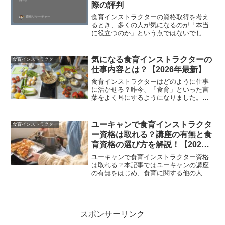
際の評判
食育インストラクターの資格取得を考え
るとき、多くの人が気になるのが「本当
に役立つのか」という点ではないでしょ
うか。履歴書にどう書けばよいのか、実
際に取得した人の評判はどうなのか、不
安に思う方も多いはずです。この記事で
気になる食育インストラクターの
食育インストラクター
は、食育インストラクター...
仕事内容とは？【2026年最新】
食育インストラクターはどのように仕事
に活かせる？昨今、「食育」といった言
葉をよく耳にするようになりました。心
身健やかに過ごすためには、毎日摂取す
る食事からの栄養が非常に重要です。食
育インストラクターは、バランスのいい
ユーキャンで食育インストラクタ
食育インストラクター
食事や健康的な食生活に関...
ー資格は取れる？講座の有無と食
育資格の選び方を解説！【2026
年最新】
ユーキャンで食育インストラクター資格
は取れる？本記事ではユーキャンの講座
の有無をはじめ、食育に関する他の人気
資格や選び方も詳しく解説。自分に合っ
た学び方を見つけたい方必見です！
スポンサーリンク