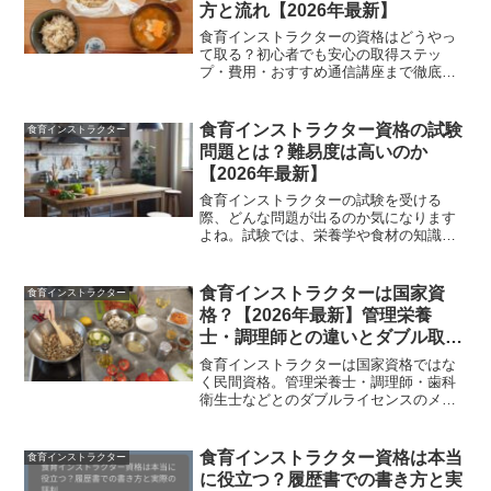
方と流れ【2026年最新】
食育インストラクターの資格はどうやっ
て取る？初心者でも安心の取得ステッ
プ・費用・おすすめ通信講座まで徹底解
説！資格後の活かし方も紹介します。
食育インストラクター資格の試験
食育インストラクター
問題とは？難易度は高いのか
【2026年最新】
食育インストラクターの試験を受ける
際、どんな問題が出るのか気になります
よね。試験では、栄養学や食材の知識、
食事のバランス、さらには食文化や食事
マナーに関する問題が出題されます。試
験に臨む前に、しっかりとした準備を行
食育インストラクターは国家資
食育インストラクター
い、幅広い知識を身につける...
格？【2026年最新】管理栄養
士・調理師との違いとダブル取得
のメリットを解説
食育インストラクターは国家資格ではな
く民間資格。管理栄養士・調理師・歯科
衛生士などとのダブルライセンスのメリ
ット・取得方法・費用・活用シーンを徹
底解説します。
食育インストラクター資格は本当
食育インストラクター
に役立つ？履歴書での書き方と実