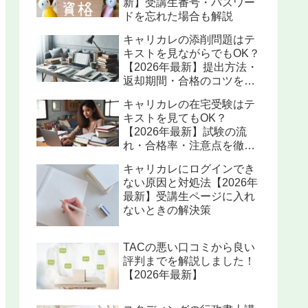
新】受講生番号・パスワー
ドを忘れた場合も解説
キャリカレの添削問題はテ
キストを見ながらでもOK？
【2026年最新】提出方法・
返却期間・合格のコツを解
説
キャリカレの在宅受験はテ
キストを見てもOK？
【2026年最新】試験の流
れ・合格率・注意点を徹底
解説
キャリカレにログインでき
ない原因と対処法【2026年
最新】受講生ページに入れ
ないときの解決策
TACの悪い口コミから良い
評判までを解説しました！
【2026年最新】