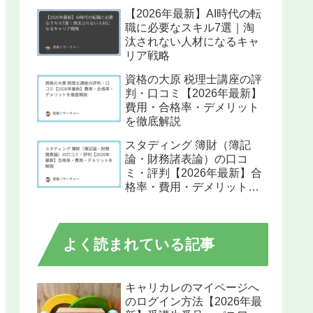
【2026年最新】AI時代の転
職に必要なスキル7選｜淘
汰されない人材になるキャ
リア戦略
資格の大原 税理士講座の評
判・口コミ【2026年最新】
費用・合格率・デメリット
を徹底解説
スタディング 簿財（簿記
論・財務諸表論）の口コ
ミ・評判【2026年最新】合
格率・費用・デメリットを
解説
よく読まれている記事
キャリカレのマイページへ
のログイン方法【2026年最