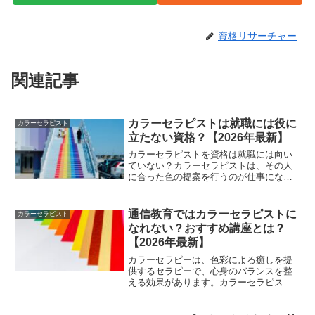
資格リサーチャー
関連記事
カラーセラピストは就職には役に
カラーセラピスト
立たない資格？【2026年最新】
カラーセラピストを資格は就職には向い
ていない？カラーセラピストは、その人
に合った色の提案を行うのが仕事になり
ますが、それだけで就職できる職種とい
ったものはそうあるものでもありませ
ん。つまり、この資格を取得したからと
通信教育ではカラーセラピストに
カラーセラピスト
いってもそれが就職に結び付...
なれない？おすすめ講座とは？
【2026年最新】
カラーセラピーは、色彩による癒しを提
供するセラピーで、心身のバランスを整
える効果があります。カラーセラピスト
として活躍するためには、専門の知識と
技術が必要ですが、通信教育でも養成講