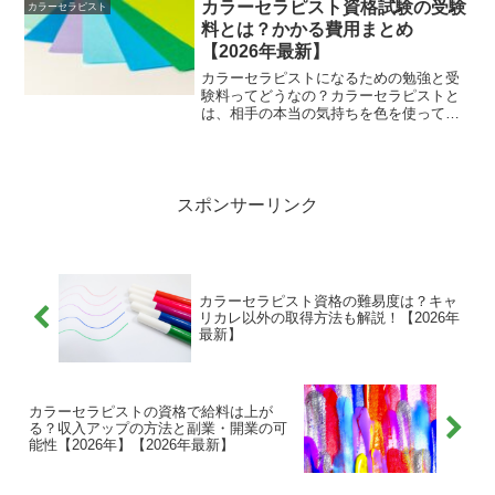
でしょうか。カラーコーディネーターの
カラーセラピスト資格試験の受験
カラーセラピスト
資格は、色彩に関する知識を深め...
料とは？かかる費用まとめ
【2026年最新】
カラーセラピストになるための勉強と受
験料ってどうなの？カラーセラピストと
は、相手の本当の気持ちを色を使って読
み解き、色で心を癒すスペシャリストで
す。カラーセラピーでは、カラーセッシ
ョンを通じて相手の心を読み解き、その
結果を相手に伝えることで...
スポンサーリンク
カラーセラピスト資格の難易度は？キャ
リカレ以外の取得方法も解説！【2026年
最新】
カラーセラピストの資格で給料は上が
る？収入アップの方法と副業・開業の可
能性【2026年】【2026年最新】