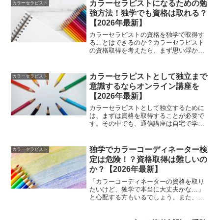
座が用意されています。しかし、「通信
カラーセラピストになるための勉
カラーセラピスト
教育ではカラーセラピスト...
強方法！独学でも資格は取れる？
【2026年最新】
カラーセラピストの資格を独学で取得す
ることはできるのか？カラーセラピスト
の資格取得を考えたら、まず思い浮かべ
るのが「独学」での勉強方法です。独学
であれば学習の費用を抑えることができ
るので、独学はカラーセラピスト資格に
カラーセラピストとして独立まで
カラーセラピスト
限らず、資格取得の勉強方...
意識するならオンライン講座を
【2026年最新】
カラーセラピストとして独立するために
は、まずは資格を取得することが必要で
す。その中でも、通信講座は自宅で学べ
るため、仕事や家事などの忙しいスケジ
ュールでも無理なく受講できます。ま
た、通信講座は自己ペースで学べるた
独学でカラーコーディネーター検
カラーセラピスト
め、自分のスケジュールに合わ...
定は危険！？資格取得は難しいの
か？【2026年最新】
「カラーコーディネーターの資格を取り
たいけど、独学で本当に大丈夫かな…」
と心配する方もいるでしょう。また、
「独学で勉強して合格できるのか不
安…」と感じている方も多いのではない