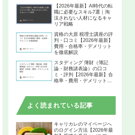
【2026年最新】AI時代の転
職に必要なスキル7選｜淘
汰されない人材になるキャ
リア戦略
資格の大原 税理士講座の評
判・口コミ【2026年最新】
費用・合格率・デメリット
を徹底解説
スタディング 簿財（簿記
論・財務諸表論）の口コ
ミ・評判【2026年最新】合
格率・費用・デメリットを
解説
よく読まれている記事
キャリカレのマイページへ
のログイン方法【2026年最