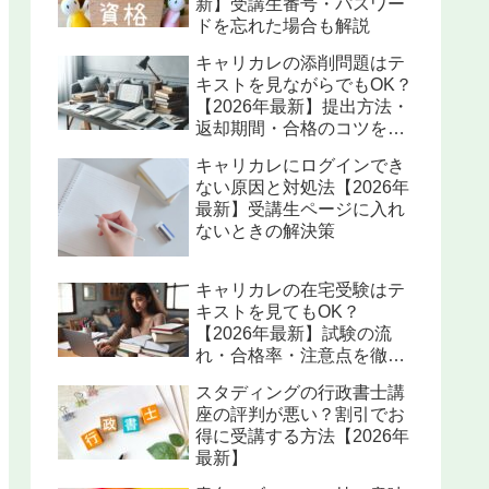
新】受講生番号・パスワー
ドを忘れた場合も解説
キャリカレの添削問題はテ
キストを見ながらでもOK？
【2026年最新】提出方法・
返却期間・合格のコツを解
説
キャリカレにログインでき
ない原因と対処法【2026年
最新】受講生ページに入れ
ないときの解決策
キャリカレの在宅受験はテ
キストを見てもOK？
【2026年最新】試験の流
れ・合格率・注意点を徹底
解説
スタディングの行政書士講
座の評判が悪い？割引でお
得に受講する方法【2026年
最新】