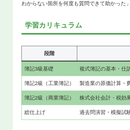
わからない箇所を何度も質問できて助かった
学習カリキュラム
段階
簿記3級基礎
複式簿記の基本・仕
簿記2級（工業簿記）
製造業の原価計算・
簿記2級（商業簿記）
株式会社会計・税効
総仕上げ
過去問演習・模擬試