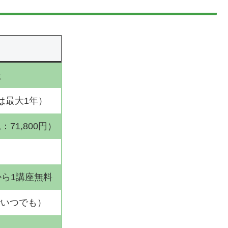
級
は最大1年）
：71,800円）
から1講座無料
でいつでも）